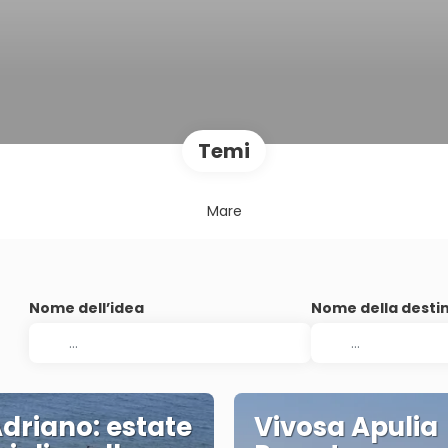
Temi
Mare
Nome dell’idea
Nome della desti
Adriano: estate
Vivosa Apulia