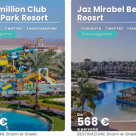
illion Club
Jaz Mirabel B
Park Resort
Reosrt
À
7 NOTTE/I
1 ASSICURAZIONI
1 LOCALITÀ
7 NOTTE/I
1 AS
giorno
Solo soggiorno
Da
 €
568 €
a persona
NE:
DESTINAZIONE:
Sharm el-Sheikh
Sharm el-Sheik