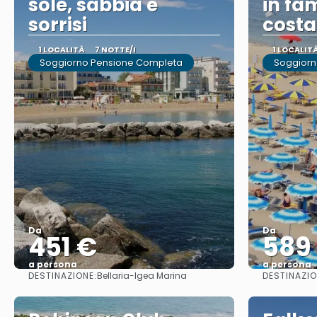
sole, sabbia e
in fam
sorrisi
costa
1 LOCALITÀ
7 NOTTE/I
1 LOCALIT
Soggiorno Pensione Completa
Soggiorn
Da
Da
451 €
589
a persona
a persona
DESTINAZIONE:
DESTINAZIO
Bellaria-Igea Marina
Vedere