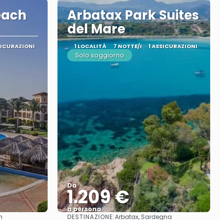
each
Arbatax Park Suites
del Mare
SICURAZIONI
1 LOCALITÀ
7 NOTTE/I
1 ASSICURAZIONI
Solo soggiorno
Da
1.209 €
a persona
DESTINAZIONE:
h
Arbatax, Sardegna