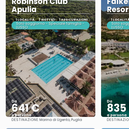
Robinson Club
Falke
Apulia
Resor
1 LOCALITÀ
7 NOTTE/I
1 ASSICURAZIONI
1 LOCALIT
Solo soggiorno - Speciale famiglia -
Solo sogg
LUSSO
LUSSO
Da
Da
641 €
835
a persona
a persona
DESTINAZIONE:
DESTINAZIO
Marina di Ugento, Puglia
Vedere