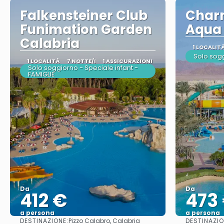
Falkensteiner Club
Charm
Funimation Garden
Aqua 
Calabria
1 LOCALIT
Solo sog
1 LOCALITÀ
7 NOTTE/I
1 ASSICURAZIONI
Solo soggiorno - Speciale infant -
FAMIGLIE
Da
Da
412 €
473
a persona
a persona
DESTINAZIONE:
DESTINAZIO
Pizzo Calabro, Calabria