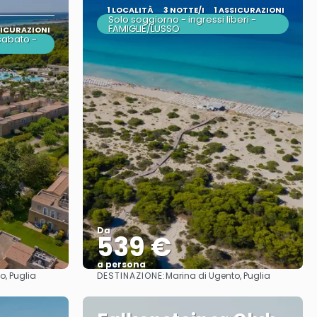
1 LOCALITÀ
3 NOTTE/I
1 ASSICURAZIONI
Solo soggiorno - ingressi liberi -
FAMIGLIE/LUSSO
SICURAZIONI
sabato -
Da
539 €
a persona
DESTINAZIONE:
o, Puglia
Marina di Ugento, Puglia
Vedere