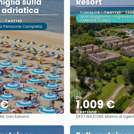
iglia sulla
Resort
 adriatica
1 LOCALITÀ
7 NOTTE/I
1 AS
Solo soggiorno - ingresso 
FAMIGLIE/LUSSO
À
7 NOTTE/I
o Pensione Completa
Da
 €
1.009 €
a persona
NE:
DESTINAZIONE:
Lido Adriano
Marina di Ugent
Vedere
Vedere