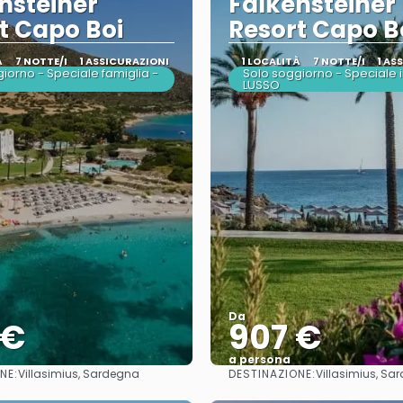
nsteiner
Falkensteiner
t Capo Boi
Resort Capo B
À
7 NOTTE/I
1 ASSICURAZIONI
1 LOCALITÀ
7 NOTTE/I
1 AS
iorno - Speciale famiglia -
Solo soggiorno - Speciale i
LUSSO
Da
 €
907 €
a persona
NE:
DESTINAZIONE:
Villasimius, Sardegna
Villasimius, Sa
Vedere
Vedere