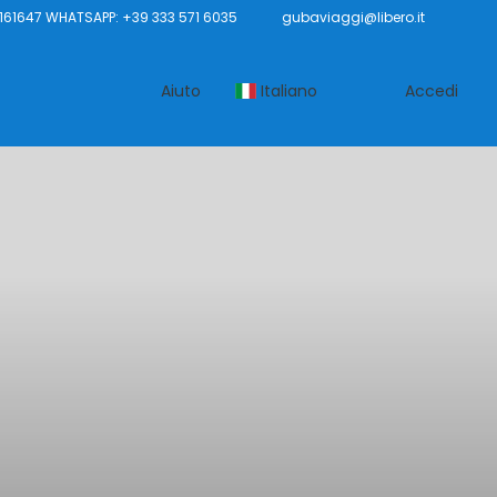
61647 WHATSAPP: +39 333 571 6035
gubaviaggi@libero.it
Aiuto
Italiano
Accedi