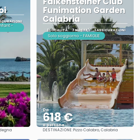
Falkensteiner Club
oi
Funimation Garden
Calabria
SICURAZIONI
nfant -
1 LOCALITÀ
7 NOTTE/I
1 ASSICURAZIONI
Solo soggiorno - FAMIGLIE
Da
618 €
a persona
DESTINAZIONE:
rdegna
Pizzo Calabro, Calabria
Vedere