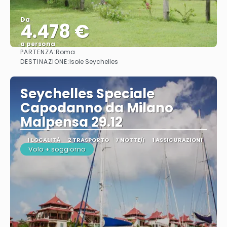
Da
4.478 €
a persona
PARTENZA:
Roma
Vedere
DESTINAZIONE:
Isole Seychelles
Seychelles Speciale
Capodanno da Milano
Malpensa 29.12
1 LOCALITÀ
2 TRASPORTO
7 NOTTE/I
1 ASSICURAZIONI
Volo + soggiorno