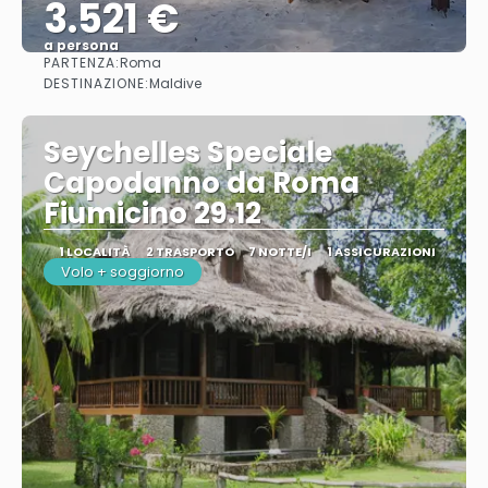
3.521 €
a persona
PARTENZA:
Roma
Vedere
DESTINAZIONE:
Maldive
Seychelles Speciale
Capodanno da Roma
Fiumicino 29.12
1 LOCALITÀ
2 TRASPORTO
7 NOTTE/I
1 ASSICURAZIONI
Volo + soggiorno