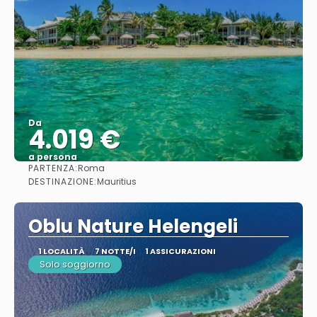
Da
4.019 €
a persona
PARTENZA:
Roma
Vedere
DESTINAZIONE:
Mauritius
Oblu Nature Helengeli
1 LOCALITÀ
7 NOTTE/I
1 ASSICURAZIONI
Solo soggiorno