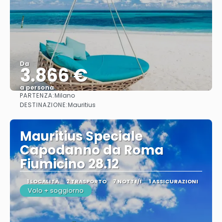
Da
3.866 €
a persona
PARTENZA:
Milano
Vedere
DESTINAZIONE:
Mauritius
Mauritius Speciale
Capodanno da Roma
Fiumicino 28.12
1 LOCALITÀ
2 TRASPORTO
7 NOTTE/I
1 ASSICURAZIONI
Volo + soggiorno