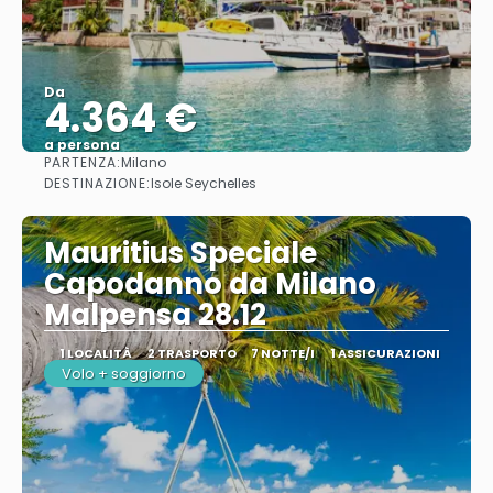
Da
4.364 €
a persona
PARTENZA:
Milano
Vedere
DESTINAZIONE:
Isole Seychelles
Mauritius Speciale
Capodanno da Milano
Malpensa 28.12
1 LOCALITÀ
2 TRASPORTO
7 NOTTE/I
1 ASSICURAZIONI
Volo + soggiorno