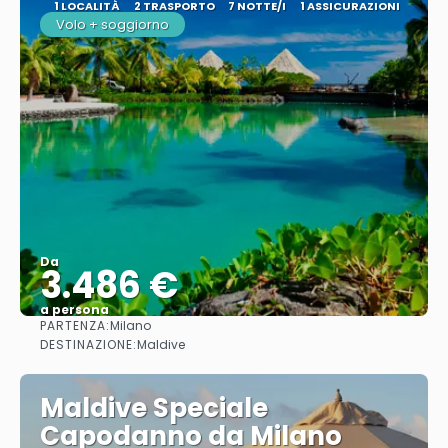
1 LOCALITÀ
2 TRASPORTO
7 NOTTE/I
1 ASSICURAZIONI
Volo + soggiorno
Da
3.486 €
a persona
PARTENZA:
Milano
Vedere
DESTINAZIONE:
Maldive
Maldive Speciale
Capodanno da Milano