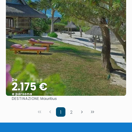
Da
2.175 €
a persona
DESTINAZIONE:
Mauritius
Vedere
1
2