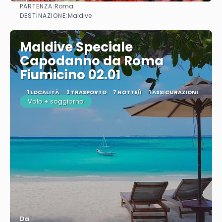
PARTENZA:
Roma
Vedere
DESTINAZIONE:
Maldive
Maldive Speciale
Capodanno da Roma
Fiumicino 02.01
1 LOCALITÀ
2 TRASPORTO
7 NOTTE/I
1 ASSICURAZIONI
Volo + soggiorno
Da