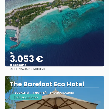
Da
3.053 €
a persona
DESTINAZIONE:
Maldive
Vedere
The Barefoot Eco Hotel
1 LOCALITÀ
7 NOTTE/I
1 ASSICURAZIONI
Solo soggiorno