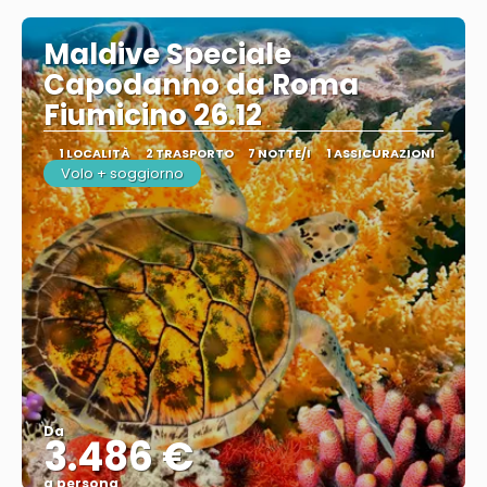
Maldive Speciale
Capodanno da Roma
Fiumicino 26.12
1 LOCALITÀ
2 TRASPORTO
7 NOTTE/I
1 ASSICURAZIONI
Volo + soggiorno
Da
3.486 €
a persona