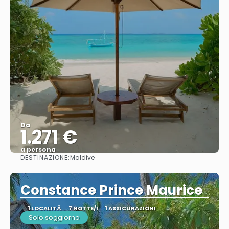
Da
1.271 €
a persona
DESTINAZIONE:
Maldive
Vedere
Constance Prince Maurice
1 LOCALITÀ
7 NOTTE/I
1 ASSICURAZIONI
Solo soggiorno