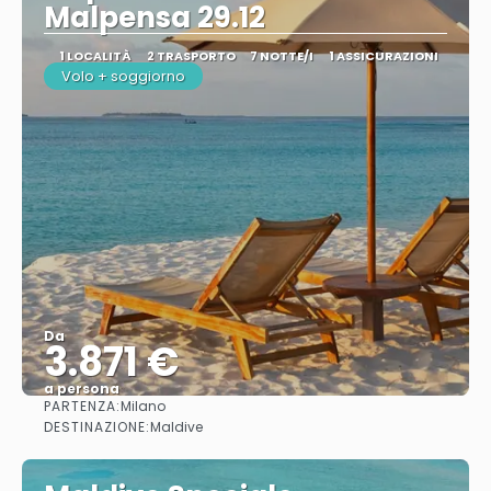
Malpensa 29.12
1 LOCALITÀ
2 TRASPORTO
7 NOTTE/I
1 ASSICURAZIONI
Volo + soggiorno
Da
3.871 €
a persona
PARTENZA:
Milano
Vedere
DESTINAZIONE:
Maldive