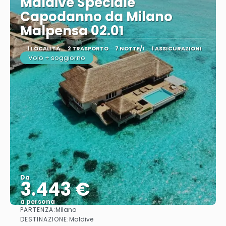
Maldive Speciale
Capodanno da Milano
Malpensa 02.01
1 LOCALITÀ
2 TRASPORTO
7 NOTTE/I
1 ASSICURAZIONI
Volo + soggiorno
Da
3.443 €
a persona
PARTENZA:
Milano
Vedere
DESTINAZIONE:
Maldive