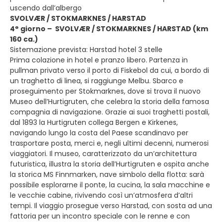
uscendo dall’albergo
SVOLVÆR / STOKMARKNES / HARSTAD
4° giorno – SVOLVÆR / STOKMARKNES / HARSTAD (km
160 ca.)
Sistemazione prevista: Harstad hotel 3 stelle
Prima colazione in hotel e pranzo libero. Partenza in
pullman privato verso il porto di Fiskebol da cui, a bordo di
un traghetto di linea, si raggiunge Melbu. Sbarco e
proseguimento per Stokmarknes, dove si trova il nuovo
Museo dell’Hurtigruten, che celebra la storia della famosa
compagnia di navigazione. Grazie ai suoi traghetti postali,
dal 1893 la Hurtigruten collega Bergen e Kirkenes,
navigando lungo la costa del Paese scandinavo per
trasportare posta, merci e, negli ultimi decenni, numerosi
viaggiatori. Il museo, caratterizzato da un’architettura
futuristica, illustra la storia dell’Hurtigruten e ospita anche
la storica MS Finnmarken, nave simbolo della flotta: sarà
possibile esplorarne il ponte, la cucina, la sala macchine e
le vecchie cabine, rivivendo così un’atmosfera d’altri
tempi. Il viaggio prosegue verso Harstad, con sosta ad una
fattoria per un incontro speciale con le renne e con