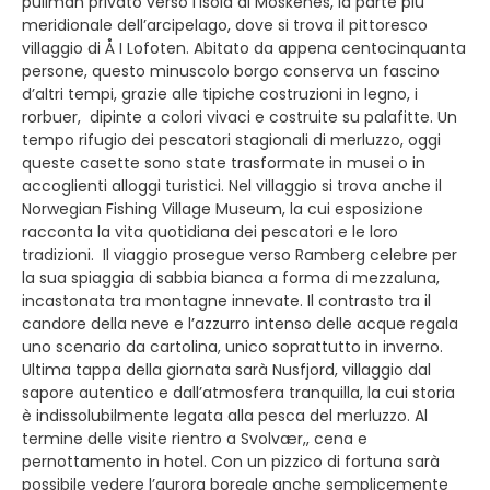
pullman privato verso l'isola di Moskenes, la parte più
meridionale dell’arcipelago, dove si trova il pittoresco
villaggio di Å I Lofoten. Abitato da appena centocinquanta
persone, questo minuscolo borgo conserva un fascino
d’altri tempi, grazie alle tipiche costruzioni in legno, i
rorbuer, dipinte a colori vivaci e costruite su palafitte. Un
tempo rifugio dei pescatori stagionali di merluzzo, oggi
queste casette sono state trasformate in musei o in
accoglienti alloggi turistici. Nel villaggio si trova anche il
Norwegian Fishing Village Museum, la cui esposizione
racconta la vita quotidiana dei pescatori e le loro
tradizioni. Il viaggio prosegue verso Ramberg celebre per
la sua spiaggia di sabbia bianca a forma di mezzaluna,
incastonata tra montagne innevate. Il contrasto tra il
candore della neve e l’azzurro intenso delle acque regala
uno scenario da cartolina, unico soprattutto in inverno.
Ultima tappa della giornata sarà Nusfjord, villaggio dal
sapore autentico e dall’atmosfera tranquilla, la cui storia
è indissolubilmente legata alla pesca del merluzzo. Al
termine delle visite rientro a Svolvær,, cena e
pernottamento in hotel. Con un pizzico di fortuna sarà
possibile vedere l’aurora boreale anche semplicemente