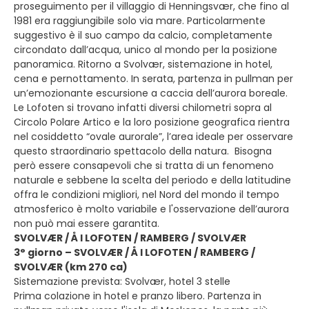
proseguimento per il villaggio di Henningsvær, che fino al
1981 era raggiungibile solo via mare. Particolarmente
suggestivo è il suo campo da calcio, completamente
circondato dall’acqua, unico al mondo per la posizione
panoramica. Ritorno a Svolvær, sistemazione in hotel,
cena e pernottamento. In serata, partenza in pullman per
un’emozionante escursione a caccia dell’aurora boreale.
Le Lofoten si trovano infatti diversi chilometri sopra al
Circolo Polare Artico e la loro posizione geografica rientra
nel cosiddetto “ovale aurorale”, l’area ideale per osservare
questo straordinario spettacolo della natura. Bisogna
però essere consapevoli che si tratta di un fenomeno
naturale e sebbene la scelta del periodo e della latitudine
offra le condizioni migliori, nel Nord del mondo il tempo
atmosferico è molto variabile e l'osservazione dell’aurora
non può mai essere garantita.
SVOLVÆR / Å I LOFOTEN / RAMBERG / SVOLVÆR
3° giorno – SVOLVÆR / Å I LOFOTEN / RAMBERG /
SVOLVÆR (km 270 ca)
Sistemazione prevista: Svolvær, hotel 3 stelle
Prima colazione in hotel e pranzo libero. Partenza in