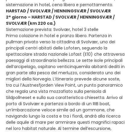
sistemazione in hotel, cena libera e pernottamento.
HARSTAD / SVOLVÆR / HENNINGSVÆR / SVOLVÆR
2° giorno – HARSTAD / SVOLVÆR / HENNINGSVÆR /
SVOLVÆR (km 220 ca.)
Sistemazione prevista: Svolvær, hotel 3 stelle
Prima colazione in hotel e pranzo libero. Partenza in
pullman privato verso la cittadina di Svolvær, uno dei
principali centri abitati delle Lofoten, seguendo la
spettacolare strada nazionale Lofast (E10) che attraversa
paesaggi di straordinaria bellezza. Le sette isole principali
dell’arcipelago, ospitano venticinquemila abitanti dediti in
gran parte alla pesca del merluzzo, considerato uno dei
migliori della Norvegia. L’itinerario prevede alcune soste,
tra cui l’Austnesfjorden View Point, un punto panoramico
che regala una vista mozzafiato sulla penisola di
Sildpollneset e sulla sua caratteristica chiesetta. Arrivo al
porto di Svolvær e partenza a bordo di un RIB boat,
un’imbarcazione veloce simile ad un gommone, che
navigando lungo la costa e tra i fiordi, andrà alla ricerca
delle aquile di mare per ammirare questi magnifici rapaci
nel loro habitat naturale. Al termine dell’escursione,