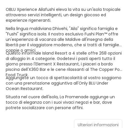
OBLU Xperience Ailafushi eleva la vita su un'isola tropicale
attraverso servizi intelligenti, un design giocoso ed
esperienze rigeneranti.
Nella lingua maldiviana Dhivehi, "Aila" significa famiglia e
"Fushi" significa isola. Il nostro esclusivo Fushi Plan™ offre
un'esperienza di vacanza alle Maldive all'insegna della
libertà per il viaggiatore moderno, che si tratti di famiglie,
coppie o amici.
Questo informale Island Resort a 4 stelle offre 268 opzioni
di alloggio in 4 categorie. Godetevi i pasti aperti tutto il
giorno presso l'Element X Restaurant, i piaceri a bordo
piscina dell'X360 Bar e le cene rilassanti al The Copper Pot
Food Truck.
Aggiungete un tocco di spettacolarità al vostro soggiorno
con una prenotazione aggiuntiva all'Only BLU Under
Ocean Restaurant.
Situata nel cuore dell'isola, La Promenade aggiunge un
tocco di eleganza con i suoi vivaci negozi e bar, dove
potrete socializzare con persone affini.
Ulteriori informazioni