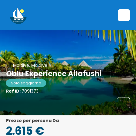
Maldive, Maldive
Oblu Experience Ailafushi
Solo soggiorno
Ref ID:
7091373
Prezzo per persona Da
2.615 €